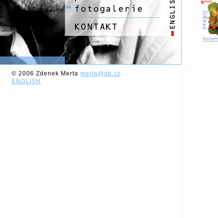
© 2006 Zdenek Merta
merta@pb.cz
ENGLISH